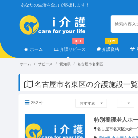
あなたの生活を全力で応援します！
HOT
NEW
ホーム
介護サビース
介護資格
ホーム
サビース
愛知県
名古屋市名東区
名古屋市名東区の介護施設一覧
262 件
おすすめ
11
特別養護老人ホ
名古屋市名東区大針一
愛知県 名古屋市名東