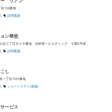
リー リアン
丁目136番地
区
訪問看護
ション華悠
上社三丁目６０９番地 北村第一ビルディング ５階D号室
区
訪問看護
のこし
原一丁目1501番地
区
ショートステイ(老健)
アサービス