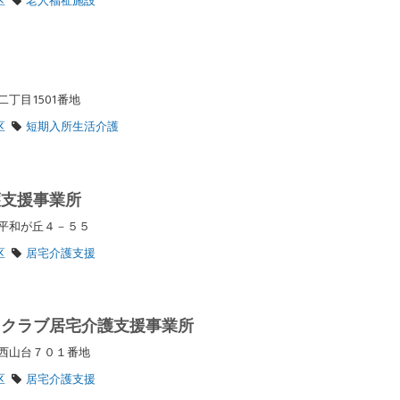
二丁目1501番地
区
短期入所生活介護
護支援事業所
区平和が丘４－５５
区
居宅介護支援
ィクラブ居宅介護支援事業所
区西山台７０１番地
区
居宅介護支援