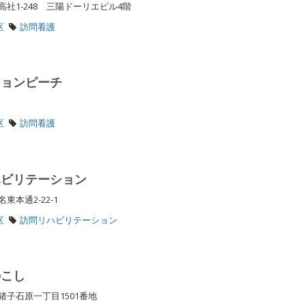
社1-248 三陽ドーリエビル4階
区
訪問看護
ションピーチ
地
区
訪問看護
ハビリテーション
東本通2-22-1
区
訪問リハビリテーション
のこし
猪子石原一丁目1501番地