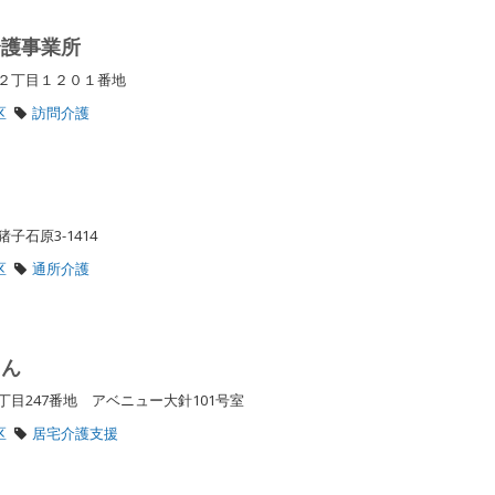
介護事業所
台２丁目１２０１番地
区
訪問介護
子石原3-1414
区
通所介護
りん
目247番地 アベニュー大針101号室
区
居宅介護支援