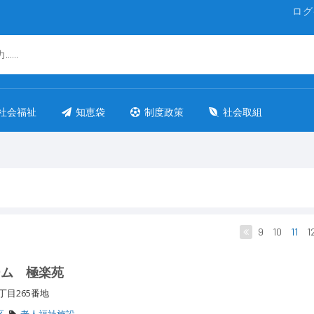
ログ
社会福祉
知恵袋
制度政策
社会取組
9
10
11
1
ーム 極楽苑
丁目265番地
区
老人福祉施設