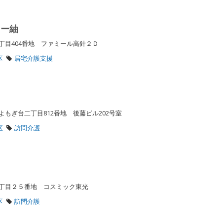
ター紬
丁目404番地 ファミール高針２Ｄ
区
居宅介護支援
台
よもぎ台二丁目812番地 後藤ビル202号室
区
訪問介護
丁目２５番地 コスミック東光
区
訪問介護