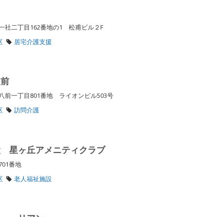
社二丁目162番地の1 松甫ビル２F
区
居宅介護支援
八前
前一丁目801番地 ライオンビル503号
区
訪問介護
設 星ヶ丘アメニティクラブ
701番地
区
老人福祉施設