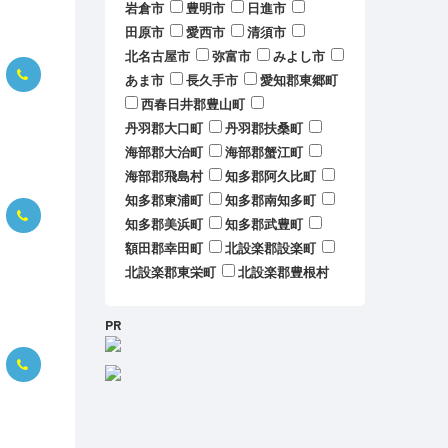
岩倉市
豊明市
日進市
田原市
愛西市
清須市
北名古屋市
弥富市
みよし市
あま市
長久手市
愛知郡東郷町
西春日井郡豊山町
丹羽郡大口町
丹羽郡扶桑町
海部郡大治町
海部郡蟹江町
海部郡飛島村
知多郡阿久比町
知多郡東浦町
知多郡南知多町
知多郡美浜町
知多郡武豊町
額田郡幸田町
北設楽郡設楽町
北設楽郡東栄町
北設楽郡豊根村
PR