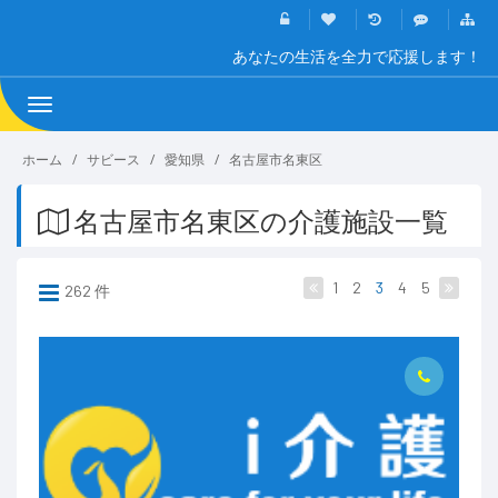
あなたの生活を全力で応援します！
Toggle
navigation
ホーム
サビース
愛知県
名古屋市名東区
名古屋市名東区の介護施設一覧
1
2
3
4
5
262 件