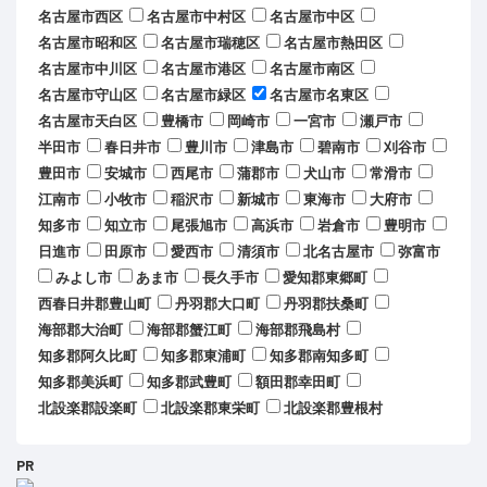
名古屋市西区
名古屋市中村区
名古屋市中区
名古屋市昭和区
名古屋市瑞穂区
名古屋市熱田区
名古屋市中川区
名古屋市港区
名古屋市南区
名古屋市守山区
名古屋市緑区
名古屋市名東区
名古屋市天白区
豊橋市
岡崎市
一宮市
瀬戸市
半田市
春日井市
豊川市
津島市
碧南市
刈谷市
豊田市
安城市
西尾市
蒲郡市
犬山市
常滑市
江南市
小牧市
稲沢市
新城市
東海市
大府市
知多市
知立市
尾張旭市
高浜市
岩倉市
豊明市
日進市
田原市
愛西市
清須市
北名古屋市
弥富市
みよし市
あま市
長久手市
愛知郡東郷町
西春日井郡豊山町
丹羽郡大口町
丹羽郡扶桑町
海部郡大治町
海部郡蟹江町
海部郡飛島村
知多郡阿久比町
知多郡東浦町
知多郡南知多町
知多郡美浜町
知多郡武豊町
額田郡幸田町
北設楽郡設楽町
北設楽郡東栄町
北設楽郡豊根村
PR