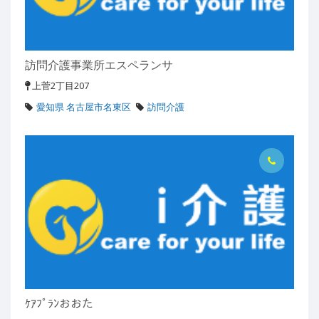
訪問介護事業所エスペランサ
上菅2丁目207
愛知県 名古屋市名東区
訪問介護
ｹｱﾌﾟﾗﾝおおた