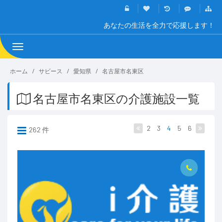
あなたの生活を全力で応援します！
Toggle
navigation
ホーム
サビース
愛知県
名古屋市名東区
名古屋市名東区の介護施設一覧
2
3
4
5
6
262 件