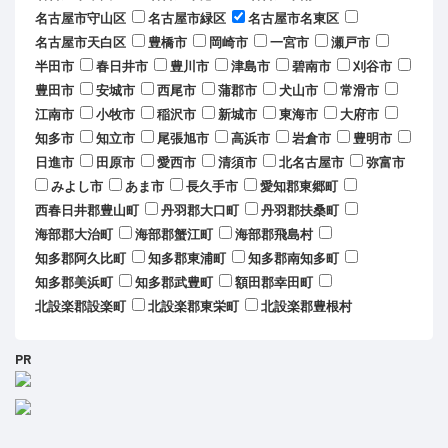
名古屋市守山区
名古屋市緑区
名古屋市名東区
名古屋市天白区
豊橋市
岡崎市
一宮市
瀬戸市
半田市
春日井市
豊川市
津島市
碧南市
刈谷市
豊田市
安城市
西尾市
蒲郡市
犬山市
常滑市
江南市
小牧市
稲沢市
新城市
東海市
大府市
知多市
知立市
尾張旭市
高浜市
岩倉市
豊明市
日進市
田原市
愛西市
清須市
北名古屋市
弥富市
みよし市
あま市
長久手市
愛知郡東郷町
西春日井郡豊山町
丹羽郡大口町
丹羽郡扶桑町
海部郡大治町
海部郡蟹江町
海部郡飛島村
知多郡阿久比町
知多郡東浦町
知多郡南知多町
知多郡美浜町
知多郡武豊町
額田郡幸田町
北設楽郡設楽町
北設楽郡東栄町
北設楽郡豊根村
PR