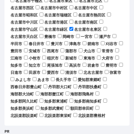
名古屋市千種区
名古屋市東区
名古屋市北区
名古屋市西区
名古屋市中村区
名古屋市中区
名古屋市昭和区
名古屋市瑞穂区
名古屋市熱田区
名古屋市中川区
名古屋市港区
名古屋市南区
名古屋市守山区
名古屋市緑区
名古屋市名東区
名古屋市天白区
豊橋市
岡崎市
一宮市
瀬戸市
半田市
春日井市
豊川市
津島市
碧南市
刈谷市
豊田市
安城市
西尾市
蒲郡市
犬山市
常滑市
江南市
小牧市
稲沢市
新城市
東海市
大府市
知多市
知立市
尾張旭市
高浜市
岩倉市
豊明市
日進市
田原市
愛西市
清須市
北名古屋市
弥富市
みよし市
あま市
長久手市
愛知郡東郷町
西春日井郡豊山町
丹羽郡大口町
丹羽郡扶桑町
海部郡大治町
海部郡蟹江町
海部郡飛島村
知多郡阿久比町
知多郡東浦町
知多郡南知多町
知多郡美浜町
知多郡武豊町
額田郡幸田町
北設楽郡設楽町
北設楽郡東栄町
北設楽郡豊根村
PR