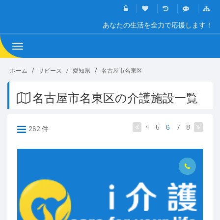
あなたの生活を全力で応援します！
Toggle
navigation
ホーム
サビース
愛知県
名古屋市名東区
名古屋市名東区の介護施設一覧
4
5
6
7
8
262 件