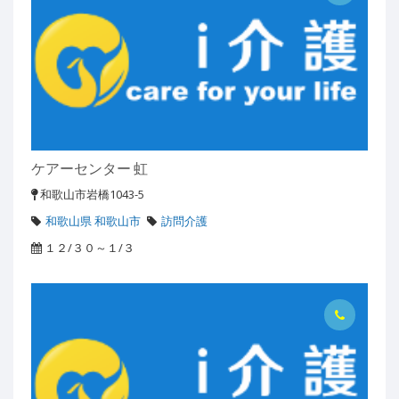
ケアーセンター 虹
和歌山市岩橋1043-5
和歌山県 和歌山市
訪問介護
１２/３０～１/３