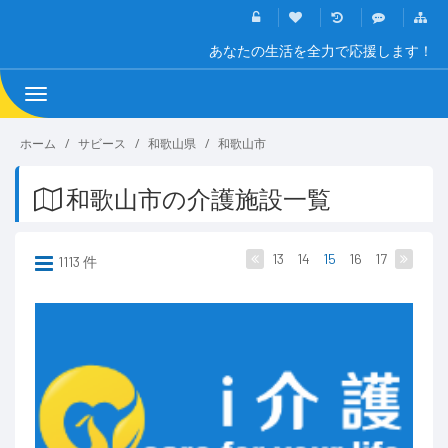
あなたの生活を全力で応援します！
Toggle
navigation
ホーム
サビース
和歌山県
和歌山市
和歌山市の介護施設一覧
13
14
15
16
17
1113 件