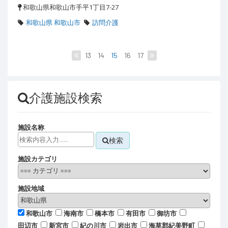
和歌山県和歌山市手平1丁目7-27
和歌山県 和歌山市
訪問介護
13
14
15
16
17
介護施設検索
施設名称
検索
施設カテゴリ
施設地域
和歌山市
海南市
橋本市
有田市
御坊市
田辺市
新宮市
紀の川市
岩出市
海草郡紀美野町