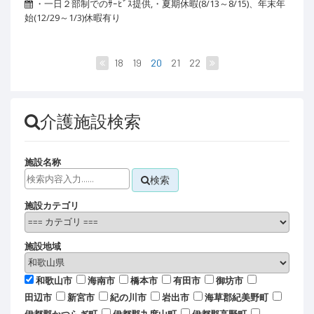
・一日２部制でのｻｰﾋﾞｽ提供,・夏期休暇(8/13～8/15)、年末年
始(12/29～1/3)休暇有り
18
19
20
21
22
介護施設検索
施設名称
検索
施設カテゴリ
施設地域
和歌山市
海南市
橋本市
有田市
御坊市
田辺市
新宮市
紀の川市
岩出市
海草郡紀美野町