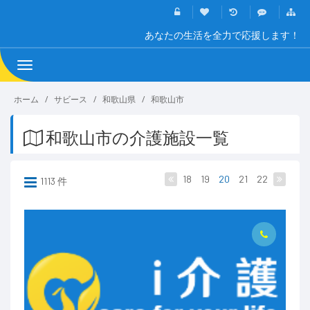
あなたの生活を全力で応援します！
Toggle
navigation
ホーム
サビース
和歌山県
和歌山市
和歌山市の介護施設一覧
18
19
20
21
22
1113 件