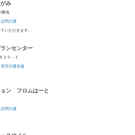
たがみ
20番地
訪問介護
せていただきます。
プランセンター
前６２０－１
居宅介護支援
ション フロムはーと
7
訪問介護