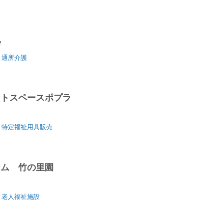
-2
通所介護
ットスペースポプラ
特定福祉用具販売
ーム 竹の里園
１
老人福祉施設