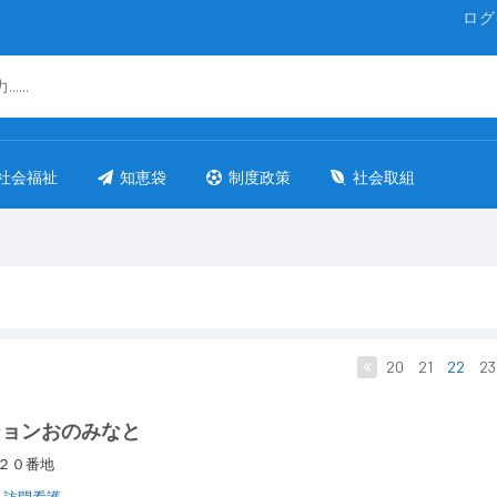
ログ
社会福祉
知恵袋
制度政策
社会取組
20
21
22
23
ションおのみなと
丁２０番地
訪問看護