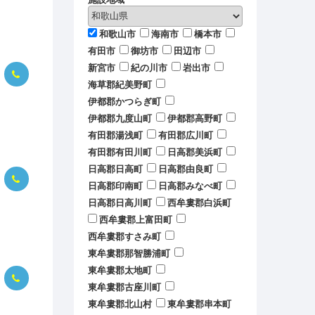
和歌山市
海南市
橋本市
有田市
御坊市
田辺市
新宮市
紀の川市
岩出市
海草郡紀美野町
伊都郡かつらぎ町
伊都郡九度山町
伊都郡高野町
有田郡湯浅町
有田郡広川町
有田郡有田川町
日高郡美浜町
日高郡日高町
日高郡由良町
日高郡印南町
日高郡みなべ町
日高郡日高川町
西牟婁郡白浜町
西牟婁郡上富田町
西牟婁郡すさみ町
東牟婁郡那智勝浦町
東牟婁郡太地町
東牟婁郡古座川町
東牟婁郡北山村
東牟婁郡串本町