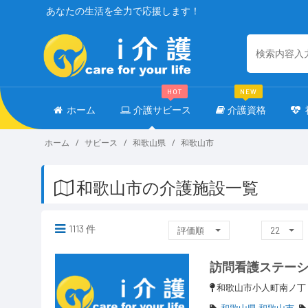
あなたの生活を全力で応援します！
HOT
NEW
ホーム
介護サビース
介護資格
ホーム
サビース
和歌山県
和歌山市
和歌山市の介護施設一覧
1113 件
評価順
22
訪問看護ステー
和歌山市小人町南ノ
和歌山県 和歌山市