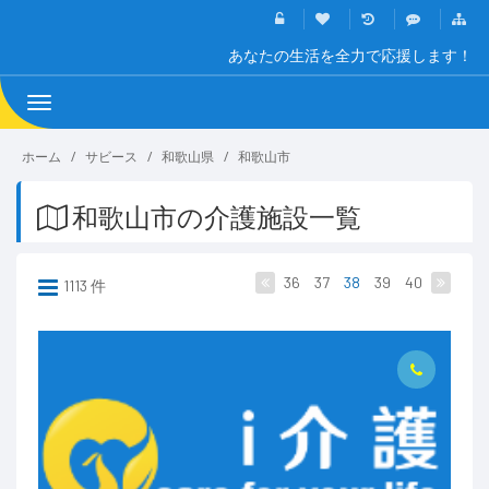
あなたの生活を全力で応援します！
Toggle
navigation
ホーム
サビース
和歌山県
和歌山市
和歌山市の介護施設一覧
36
37
38
39
40
1113 件