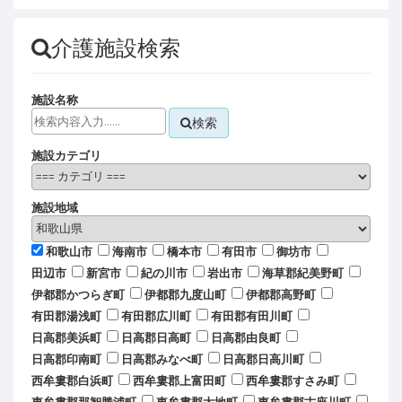
介護施設検索
施設名称
検索
施設カテゴリ
施設地域
和歌山市
海南市
橋本市
有田市
御坊市
田辺市
新宮市
紀の川市
岩出市
海草郡紀美野町
伊都郡かつらぎ町
伊都郡九度山町
伊都郡高野町
有田郡湯浅町
有田郡広川町
有田郡有田川町
日高郡美浜町
日高郡日高町
日高郡由良町
日高郡印南町
日高郡みなべ町
日高郡日高川町
西牟婁郡白浜町
西牟婁郡上富田町
西牟婁郡すさみ町