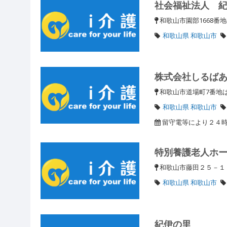
社会福祉法人 
和歌山市園部1668番
和歌山県 和歌山市
株式会社しるば
和歌山市道場町7番地
和歌山県 和歌山市
留守電等により２４
特別養護老人ホ
和歌山市藤田２５－
和歌山県 和歌山市
紀伊の里