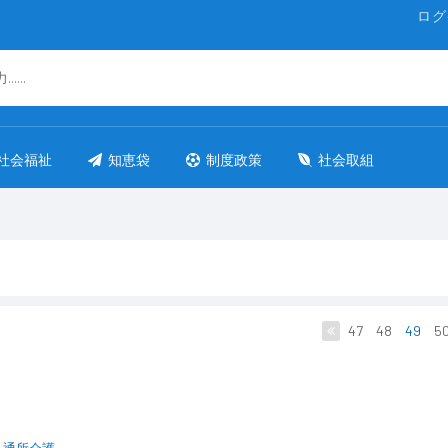
ログ
社会福祉
知恵袋
制度政策
社会取組
47
48
49
5
通所介護