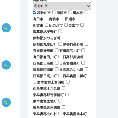
和歌山市
海南市
橋本市
有田市
御坊市
田辺市
新宮市
紀の川市
岩出市
海草郡紀美野町
伊都郡かつらぎ町
伊都郡九度山町
伊都郡高野町
有田郡湯浅町
有田郡広川町
有田郡有田川町
日高郡美浜町
日高郡日高町
日高郡由良町
日高郡印南町
日高郡みなべ町
日高郡日高川町
西牟婁郡白浜町
西牟婁郡上富田町
西牟婁郡すさみ町
東牟婁郡那智勝浦町
東牟婁郡太地町
東牟婁郡古座川町
東牟婁郡北山村
東牟婁郡串本町