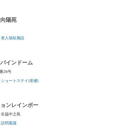
設向陽苑
老人福祉施設
設パインドーム
番26号
ショートステイ(老健)
ションレインボー
2 生協中之島
訪問看護