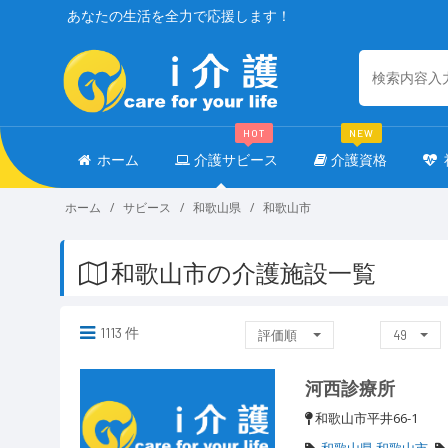
あなたの生活を全力で応援します！
HOT
NEW
ホーム
介護サビース
介護資格
ホーム
サビース
和歌山県
和歌山市
和歌山市の介護施設一覧
1113 件
評価順
49
河西診療所
和歌山市平井66-1
和歌山県 和歌山市