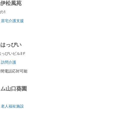
紀伊松風苑
地の1
居宅介護支援
あはっぴい
はっぴいビル3Ｆ
訪問介護
時間電話応対可能
ーム山口葵園
１
老人福祉施設