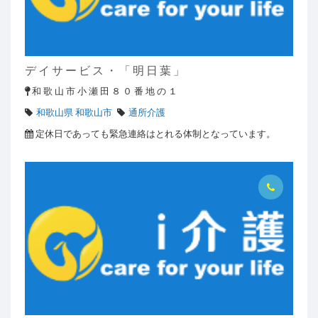
デ イ サ ー ビ ス ・ 「 明 日 葉 」
和 歌 山 市 小 瀬 田 ８ ０ 番 地 の １
和歌山県 和歌山市
通所介護
定休日であっても緊急連絡はとれる体制となっています。