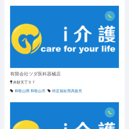
有限会社ツダ医科器械店
弁財天丁５７
和歌山県 和歌山市
特定福祉用具販売