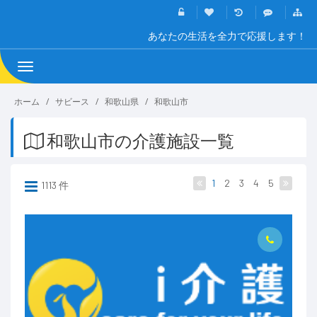
あなたの生活を全力で応援します！
Toggle
navigation
ホーム
サビース
和歌山県
和歌山市
和歌山市の介護施設一覧
1
2
3
4
5
1113 件