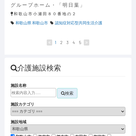
グ ル ー プ ホ ー ム ・ 「 明 日 葉 」
和 歌 山 市 小 瀬 田 ８ ０ 番 地 の ２
和歌山県 和歌山市
認知症対応型共同生活介護
1
2
3
4
5
介護施設検索
施設名称
検索
施設カテゴリ
施設地域