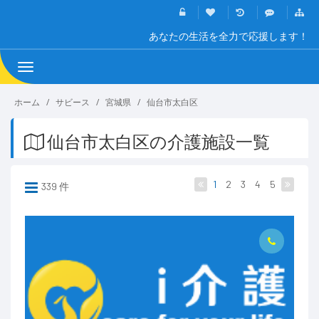
あなたの生活を全力で応援します！
Toggle
navigation
ホーム
サビース
宮城県
仙台市太白区
仙台市太白区の介護施設一覧
1
2
3
4
5
339 件