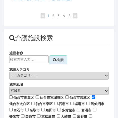
1
2
3
4
5
介護施設検索
施設名称
検索
施設カテゴリ
施設地域
仙台市青葉区
仙台市宮城野区
仙台市若林区
仙台市太白区
仙台市泉区
石巻市
塩竈市
気仙沼市
白石市
名取市
角田市
多賀城市
岩沼市
登米市
栗原市
東松島市
大崎市
富谷市