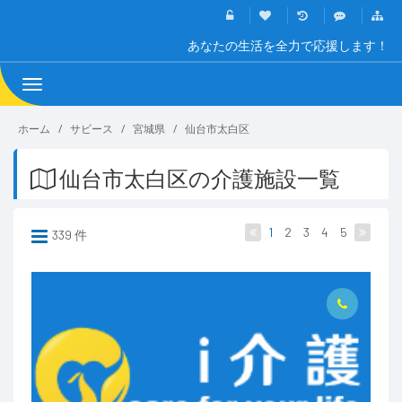
あなたの生活を全力で応援します！
Toggle
navigation
ホーム
サビース
宮城県
仙台市太白区
仙台市太白区の介護施設一覧
1
2
3
4
5
339 件