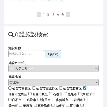
1
2
3
4
5
介護施設検索
施設名称
検索
施設カテゴリ
施設地域
仙台市青葉区
仙台市宮城野区
仙台市若林区
仙台市太白区
仙台市泉区
石巻市
塩竈市
気仙沼市
白石市
名取市
角田市
多賀城市
岩沼市
登米市
栗原市
東松島市
大崎市
富谷市