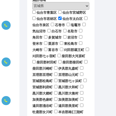
仙台市青葉区
仙台市宮城野区
仙台市若林区
仙台市太白区
仙台市泉区
石巻市
塩竈市
気仙沼市
白石市
名取市
角田市
多賀城市
岩沼市
登米市
栗原市
東松島市
大崎市
富谷市
刈田郡蔵王町
刈田郡七ヶ宿町
柴田郡大河原町
柴田郡村田町
柴田郡柴田町
柴田郡川崎町
伊具郡丸森町
亘理郡亘理町
亘理郡山元町
宮城郡松島町
宮城郡七ヶ浜町
宮城郡利府町
黒川郡大和町
黒川郡大郷町
黒川郡大衡村
加美郡色麻町
加美郡加美町
遠田郡涌谷町
遠田郡美里町
牡鹿郡女川町
本吉郡南{三陸町