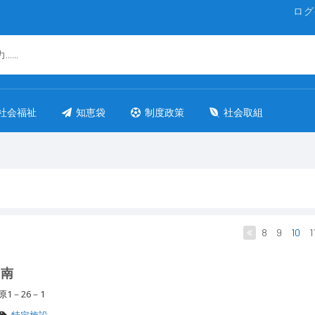
ログ
社会福祉
知恵袋
制度政策
社会取組
8
9
10
1
台南
原1－26－1
特定施設