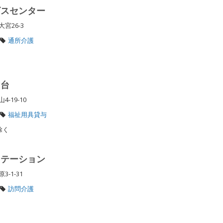
ビスセンター
宮26-3
通所介護
仙台
-19-10
福祉用具貸与
除く
ステーション
3-1-31
訪問介護