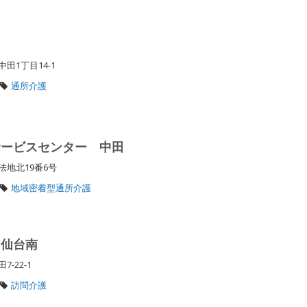
田
田1丁目14-1
通所介護
サービスセンター 中田
法地北19番6号
地域密着型通所介護
ス仙台南
7-22-1
訪問介護