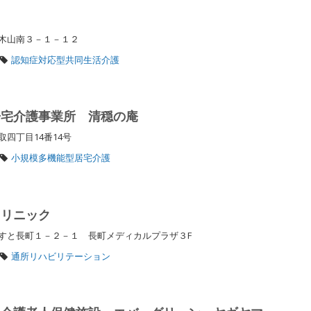
八木山南３－１－１２
認知症対応型共同生活介護
居宅介護事業所 清穏の庵
取四丁目14番14号
小規模多機能型居宅介護
クリニック
すと長町１－２－１ 長町メディカルプラザ３F
通所リハビリテーション