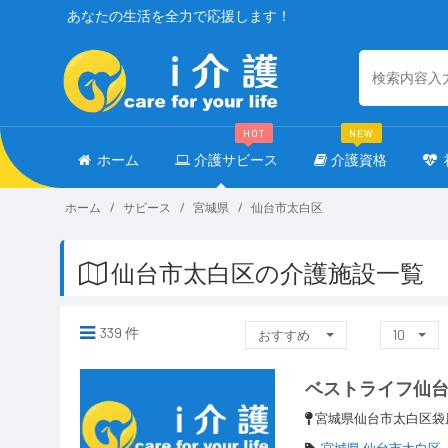
あなたの生活を全力で応援します！
HOT
NEW
ホーム
介護サビース
介護資格
ホーム
サビース
宮城県
仙台市太白区
仙台市太白区の介護施設一覧
339 件
おすすめ
10
ベストライフ仙
宮城県仙台市太白区袋
宮城県 仙台市太白区