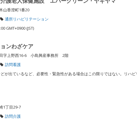
 介護老人保健施設 エバーグリーン・ヤギヤマ
木山香澄町1番20
通所リハビリテーション
:00 GMT+0900 (JST)
ションわざケア
字上野西16-6 小島興産事務所 2階
訪問看護
どが出ているなど、必要性・緊急性がある場合はこの限りではない。リハビ
1丁目29-7
訪問介護