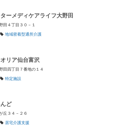
ンターメディケアライフ大野田
大野田４丁目３０－１
地域密着型通所介護
クオリア仙台富沢
大野田四丁目７番地の１４
特定施設
いんど
松が丘３４－２６
居宅介護支援