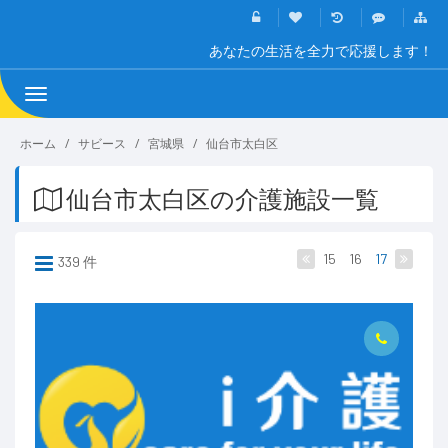
あなたの生活を全力で応援します！
Toggle
navigation
ホーム
サビース
宮城県
仙台市太白区
仙台市太白区の介護施設一覧
15
16
17
339 件