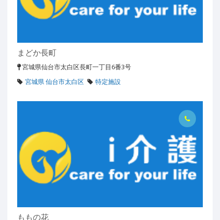
まどか長町
宮城県仙台市太白区長町一丁目6番3号
宮城県 仙台市太白区
特定施設
ももの花