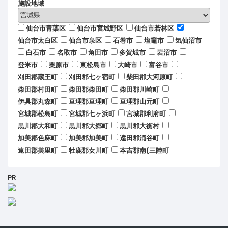
施設地域
仙台市青葉区
仙台市宮城野区
仙台市若林区
仙台市太白区
仙台市泉区
石巻市
塩竈市
気仙沼市
白石市
名取市
角田市
多賀城市
岩沼市
登米市
栗原市
東松島市
大崎市
富谷市
刈田郡蔵王町
刈田郡七ヶ宿町
柴田郡大河原町
柴田郡村田町
柴田郡柴田町
柴田郡川崎町
伊具郡丸森町
亘理郡亘理町
亘理郡山元町
宮城郡松島町
宮城郡七ヶ浜町
宮城郡利府町
黒川郡大和町
黒川郡大郷町
黒川郡大衡村
加美郡色麻町
加美郡加美町
遠田郡涌谷町
遠田郡美里町
牡鹿郡女川町
本吉郡南{三陸町
PR