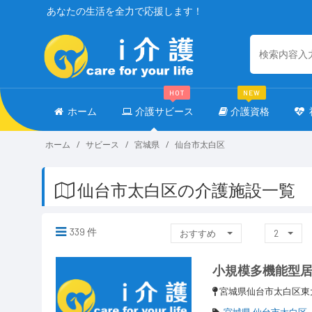
あなたの生活を全力で応援します！
HOT
NEW
ホーム
介護サビース
介護資格
ホーム
サビース
宮城県
仙台市太白区
仙台市太白区の介護施設一覧
339 件
おすすめ
2
小規模多機能型
宮城県仙台市太白区東
宮城県 仙台市太白区