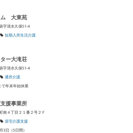
ーム 大東苑
袋字清水久保51-4
短期入所生活介護
ンター大滝荘
袋字清水久保51-4
通所介護
日まで年末年始休業
護支援事業所
長町南４丁目２１番２号２Ｆ
居宅介護支援
1月3日（5日間）