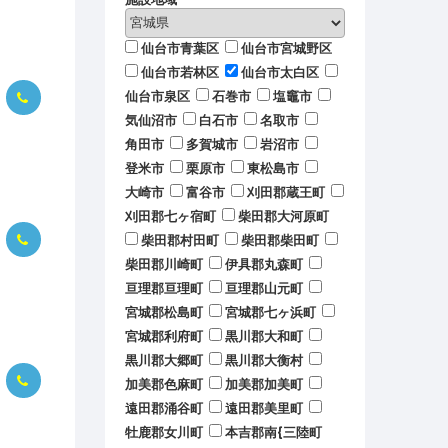
仙台市青葉区
仙台市宮城野区
仙台市若林区
仙台市太白区
仙台市泉区
石巻市
塩竈市
気仙沼市
白石市
名取市
角田市
多賀城市
岩沼市
登米市
栗原市
東松島市
大崎市
富谷市
刈田郡蔵王町
刈田郡七ヶ宿町
柴田郡大河原町
柴田郡村田町
柴田郡柴田町
柴田郡川崎町
伊具郡丸森町
亘理郡亘理町
亘理郡山元町
宮城郡松島町
宮城郡七ヶ浜町
宮城郡利府町
黒川郡大和町
黒川郡大郷町
黒川郡大衡村
加美郡色麻町
加美郡加美町
遠田郡涌谷町
遠田郡美里町
牡鹿郡女川町
本吉郡南{三陸町