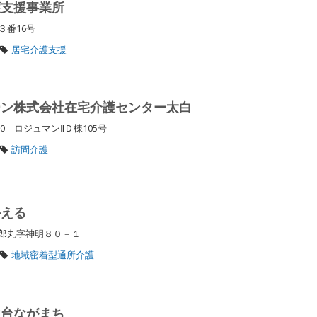
護支援事業所
３番16号
居宅介護支援
ーン株式会社在宅介護センター太白
10 ロジュマンⅡＤ棟105号
訪問介護
かえる
四郎丸字神明８０－１
地域密着型通所介護
仙台ながまち