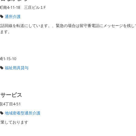
4-11-18 三庄ビル１F
通所介護
話回線を転送にしています。、緊急の場合は留守番電話にメッセージを残し
します。
-15-10
福祉用具貸与
イサービス
4丁目4-51
地域密着型通所介護
営業しております