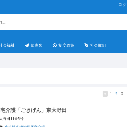
ログ
社会福祉
知恵袋
制度政策
社会取組
1
2
3
居宅介護「ごきげん」東大野田
大野田11番5号
小規模多機能型居宅介護