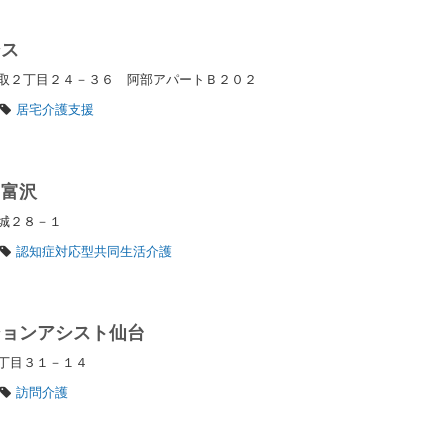
シス
取２丁目２４－３６ 阿部アパートＢ２０２
居宅介護支援
 富沢
寺城２８－１
認知症対応型共同生活介護
ションアシスト仙台
４丁目３１－１４
訪問介護