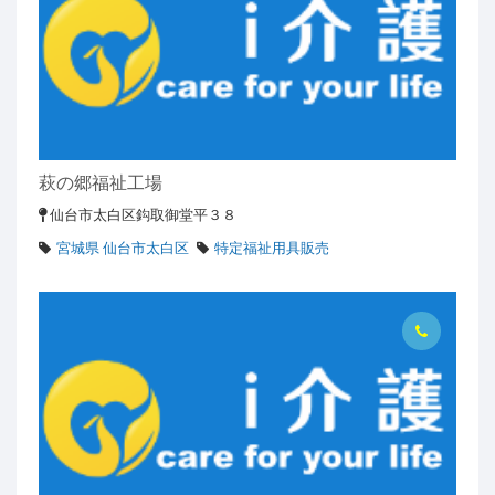
萩の郷福祉工場
仙台市太白区鈎取御堂平３８
宮城県 仙台市太白区
特定福祉用具販売