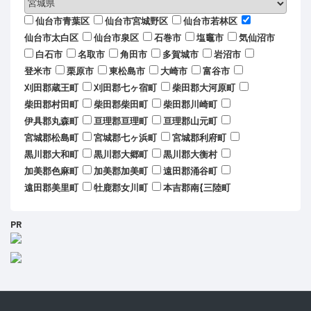
仙台市青葉区
仙台市宮城野区
仙台市若林区
仙台市太白区
仙台市泉区
石巻市
塩竈市
気仙沼市
白石市
名取市
角田市
多賀城市
岩沼市
登米市
栗原市
東松島市
大崎市
富谷市
刈田郡蔵王町
刈田郡七ヶ宿町
柴田郡大河原町
柴田郡村田町
柴田郡柴田町
柴田郡川崎町
伊具郡丸森町
亘理郡亘理町
亘理郡山元町
宮城郡松島町
宮城郡七ヶ浜町
宮城郡利府町
黒川郡大和町
黒川郡大郷町
黒川郡大衡村
加美郡色麻町
加美郡加美町
遠田郡涌谷町
遠田郡美里町
牡鹿郡女川町
本吉郡南{三陸町
PR