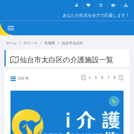
あなたの生活を全力で応援します！
Toggle
navigation
ホーム
サビース
宮城県
仙台市太白区
仙台市太白区の介護施設一覧
4
5
6
7
8
339 件