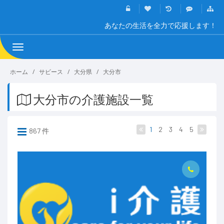
あなたの生活を全力で応援します！
Toggle
navigation
ホーム
サビース
大分県
大分市
大分市の介護施設一覧
1
2
3
4
5
867 件