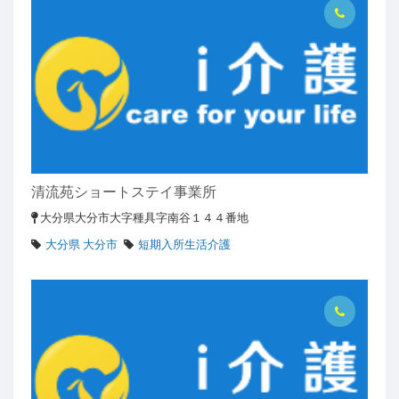
清流苑ショートステイ事業所
大分県大分市大字種具字南谷１４４番地
大分県 大分市
短期入所生活介護