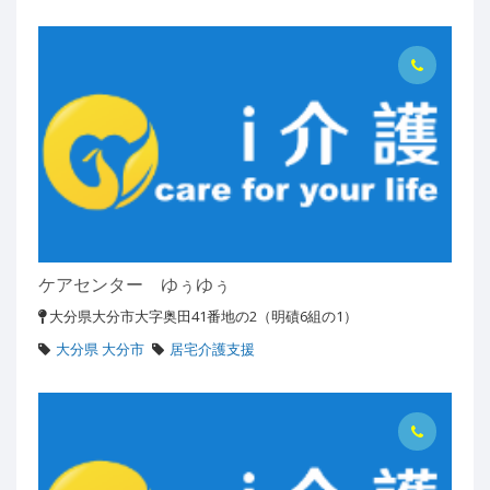
ケアセンター ゆぅゆぅ
大分県大分市大字奥田41番地の2（明磧6組の1）
大分県 大分市
居宅介護支援