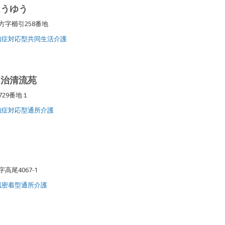
ほうゆう
方字櫛引258番地
知症対応型共同生活介護
明治清流苑
729番地１
知症対応型通所介護
高尾4067-1
域密着型通所介護