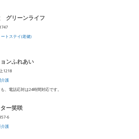
設 グリーンライフ
1747
ートステイ(老健)
ションふれあい
上1218
問介護
も、電話応対は24時間対応です。
ンター笑咲
57-6
所介護