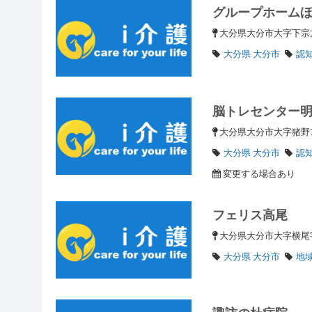
グループホーム
大分県大分市大字下宗
大分県 大分市
認
脳トレセンター
大分県大分市大字猪野
大分県 大分市
認
変更する場合あり
フェリス高尾
大分県大分市大字横尾字
大分県 大分市
地