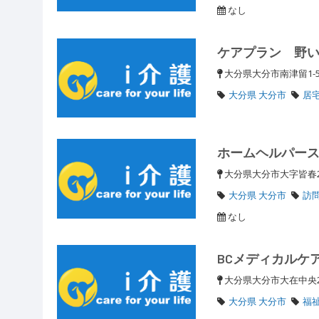
なし
ケアプラン 野
大分県大分市南津留1-5
大分県 大分市
居
ホームヘルパー
大分県大分市大字皆春
大分県 大分市
訪
なし
BCメディカルケ
大分県大分市大在中央
大分県 大分市
福