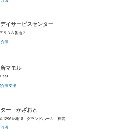
きデイサービスセンター
徳平５３８番地２
所介護
業所マモル
-235
宅介護支援
ンター かざおと
1296番地18 グランドホーム 祥雲
所介護