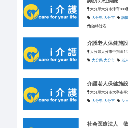
諏訪の杜病院
大分県大分市津守88
大分県 大分市
訪
随時対応
介護老人保健施
大分県大分市中判田14
大分県 大分市
老
介護老人保健施
大分県大分市大字市字
大分県 大分市
ショ
社会医療法人 