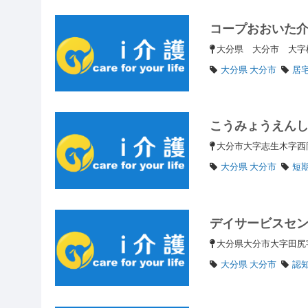
コープおおいた
大分県 大分市 大
大分県 大分市
居
こうみょうえん
大分市大字志生木字西岡
大分県 大分市
短
デイサービスセ
大分県大分市大字田尻字
大分県 大分市
認