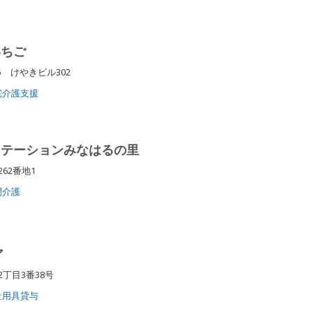
いちご
 けやきビル302
宅介護支援
ステーションみなはるの里
262番地1
問介護
ア
2丁目3番38号
祉用具貸与