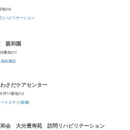
8番地の6
問リハビリテーション
設 親和園
28番地の1
人福祉施設
設わさだケアセンター
大坪11番地の2
ートステイ(老健)
敬和会 大分豊寿苑 訪問リハビリテーション