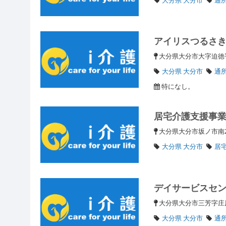
アイリスつるさ
大分県大分市大字迫
大分県 大分市
通
特になし。
居宅介護支援事
大分県大分市坂ノ市南2
大分県 大分市
居
デイサービスセ
大分県大分市三芳字庄原
大分県 大分市
通