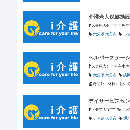
介護老人保健施
大分県大分市大字丹生
大分県 大分市
ショ
ヘルパーステー
大分県大分市大字木佐
大分県 大分市
訪
時間外、休日において
デイサービスセ
大分市大字市字垣ノ内3
大分県 大分市
通