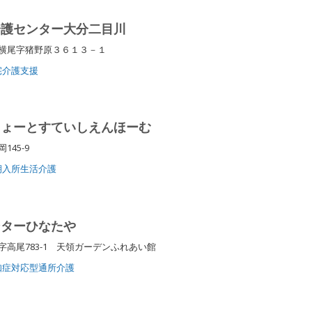
介護センター大分二目川
字横尾字猪野原３６１３－１
宅介護支援
しょーとすていしえんほーむ
145-9
期入所生活介護
ンターひなたや
高尾783-1 天領ガーデンふれあい館
知症対応型通所介護