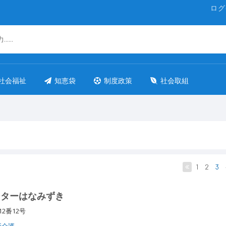
ログ
社会福祉
知恵袋
制度政策
社会取組
1
2
3
ンターはなみずき
12番12号
所介護