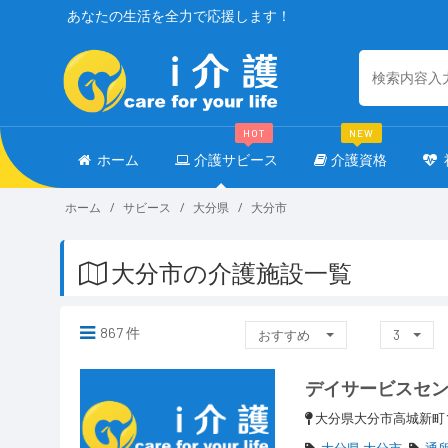
あなたの生活を全力で応援します！
HOT
NEW
ホーム
介護サビース
介護資格
ホーム
サビース
大分県
大分市
大分市の介護施設一覧
867 件
おすすめ
3
デイサービスセ
大分県大分市高城新町
大分県 大分市
通