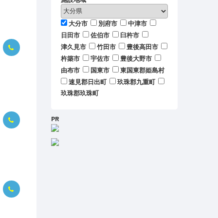
大分市
別府市
中津市
日田市
佐伯市
臼杵市
津久見市
竹田市
豊後高田市
杵築市
宇佐市
豊後大野市
由布市
国東市
東国東郡姫島村
速見郡日出町
玖珠郡九重町
玖珠郡玖珠町
PR