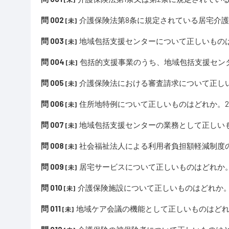
問 002
介護保険法第8条に規定されている居宅介
[未]
問 003
地域包括支援センターについて正しいもの
[未]
問 004
包括的支援事業のうち、地域包括支援セン
[未]
問 005
介護保険法における審査請求について正し
[未]
問 006
住所地特例について正しいものはどれか。
[未]
問 007
地域包括支援センターの業務として正しい
[未]
問 008
社会福祉法人による利用者負担額軽減制度
[未]
問 009
居宅サービスについて正しいものはどれか
[未]
問 010
介護保険施設について正しいものはどれか。
[未]
問 011
地域ケア会議の機能として正しいものはどれ
[未]