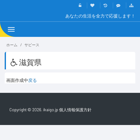
あなたの生活を全力で応援します！
Toggle
navigation
ホーム
サビース
滋賀県
画面作成中
戻る
Copyright © 2026. ikaigo.jp
個人情報保護方針