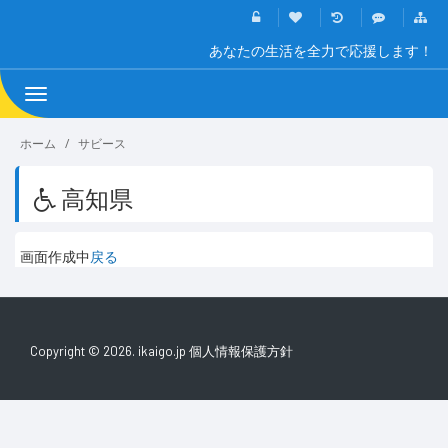
あなたの生活を全力で応援します！
Toggle
navigation
ホーム
サビース
高知県
画面作成中
戻る
Copyright © 2026. ikaigo.jp
個人情報保護方針