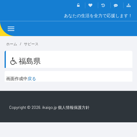
あなたの生活を全力で応援します！
Toggle
navigation
ホーム
サビース
福島県
画面作成中
戻る
Copyright © 2026. ikaigo.jp
個人情報保護方針