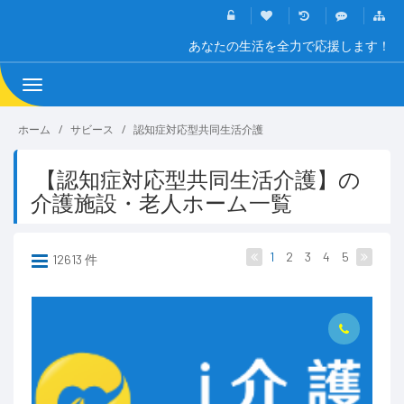
あなたの生活を全力で応援します！
Toggle
navigation
ホーム
サビース
認知症対応型共同生活介護
【認知症対応型共同生活介護】の
介護施設・老人ホーム一覧
1
2
3
4
5
12613 件