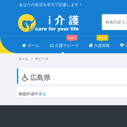
あなたの生活を全力で応援します！
HOT
NEW
ホーム
介護サビース
介護資格
ホーム
サビース
広島県
画面作成中
戻る