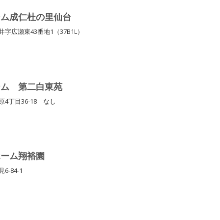
ーム成仁杜の里仙台
字広瀬東43番地1（37B1L）
ーム 第二白東苑
4丁目36-18 なし
ホーム翔裕園
6-84-1