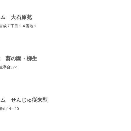
ーム 大石原苑
南吉成７丁目１４番地１
設 葵の園・柳生
生字台57-1
ーム せんじゅ従来型
勝山14－10