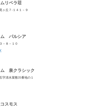
ームリベラ荘
見ヶ丘７-１４１－９
ーム パルシア
東３－８－１０
区
ーム 泉クラシック
石字清水屋敷35番地の１
設コスモス