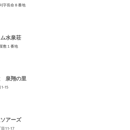
谷刈字長命８番地
ーム水泉荘
川屋敷１番地
設 泉翔の里
1-15
設ソアーズ
目11-17