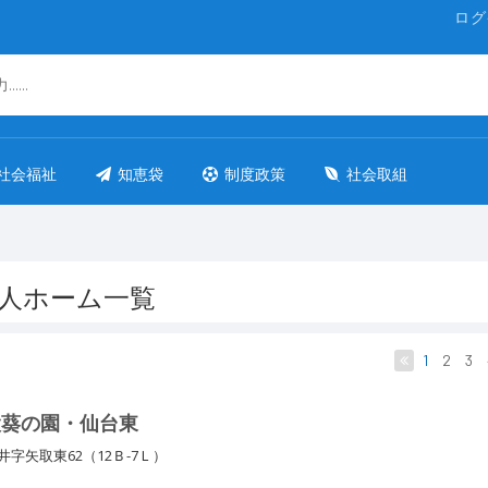
ログ
社会福祉
知恵袋
制度政策
社会取組
人ホーム一覧
1
2
3
設葵の園・仙台東
字矢取東62（12Ｂ-7Ｌ）