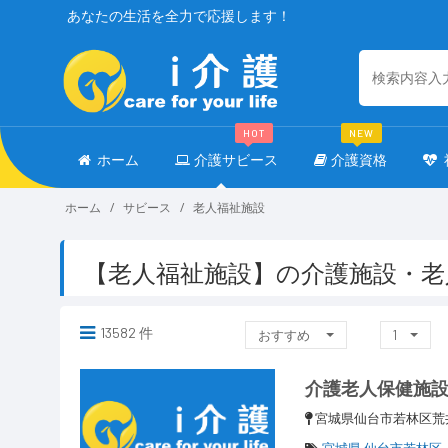
あなたの生活を全力で応援します！
HOT
NEW
ホーム
介護サビース
介護資格
ホーム
サビース
老人福祉施設
【老人福祉施設】の介護施設・老
13582 件
おすすめ
1
介護老人保健施
宮城県仙台市若林区荒井
宮城県 仙台市若林区