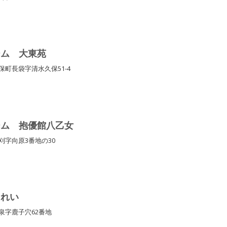
ーム 大東苑
保町長袋字清水久保51-4
ーム 抱優館八乙女
刈字向原3番地の30
くれい
泉字鹿子穴62番地