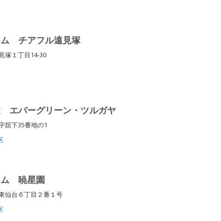
ーム チアフル遠見塚
塚１丁目14-30
設 エバーグリーン・ツルガヤ
字舘下35番地の1
区
ーム 暁星園
区東仙台６丁目２番１号
区