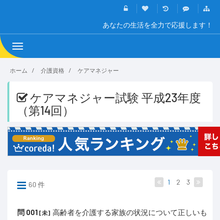
あなたの生活を全力で応援します！
Toggle
navigation
ホーム
介護資格
ケアマネジャー
ケアマネジャー試験 平成23年度
（第14回）
1
2
3
60 件
問 001
高齢者を介護する家族の状況について正しいも
[未]