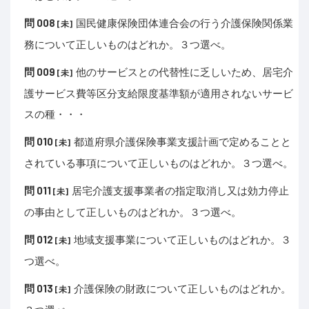
問 008
国民健康保険団体連合会の行う介護保険関係業
[未]
務について正しいものはどれか。３つ選べ。
問 009
他のサービスとの代替性に乏しいため、居宅介
[未]
護サービス費等区分支給限度基準額が適用されないサービ
スの種・・・
問 010
都道府県介護保険事業支援計画で定めることと
[未]
されている事項について正しいものはどれか。３つ選べ。
問 011
居宅介護支援事業者の指定取消し又は効力停止
[未]
の事由として正しいものはどれか。３つ選べ。
問 012
地域支援事業について正しいものはどれか。３
[未]
つ選べ。
問 013
介護保険の財政について正しいものはどれか。
[未]