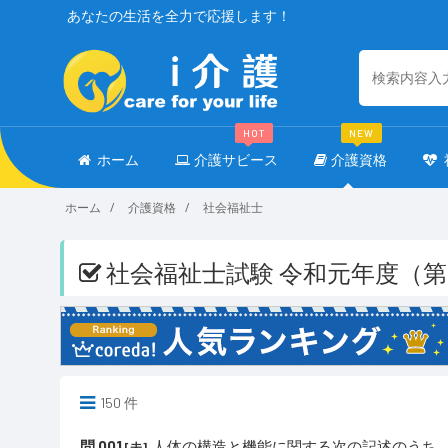
あなたの生活を全力で応援します！
HOT
NEW
ホーム
介護サビース
介護資格
ホーム
介護資格
社会福祉士
社会福祉士試験 令和元年度（第
150 件
問 001
人体の構造と機能に関する次の記述のうち、
[未]