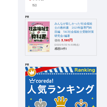
150
PR
みんなが欲しかった!社会福祉
士の教科書 2021年版専門科
目編 TAC社会福祉士受験対策
研究会/編著
3,190円
価格:
(2020/5/30 14:50時点)
感想(0件)
PR