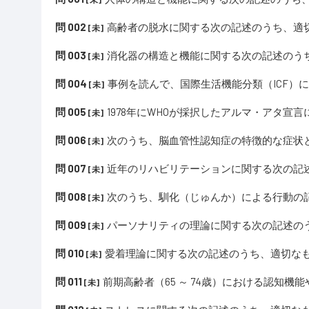
問 002
高齢者の脱水に関する次の記述のうち、適
[未]
問 003
消化器の構造と機能に関する次の記述のう
[未]
問 004
事例を読んで、国際生活機能分類（ICF）
[未]
問 005
1978年にWHOが採択したアルマ・アタ宣
[未]
問 006
次のうち、脳血管性認知症の特徴的な症状
[未]
問 007
近年のリハビリテーションに関する次の記
[未]
問 008
次のうち、馴化（じゅんか）による行動の
[未]
問 009
パーソナリティの理論に関する次の記述の
[未]
問 010
愛着理論に関する次の記述のうち、適切なも
[未]
問 011
前期高齢者（65 ～ 74歳）における認知
[未]