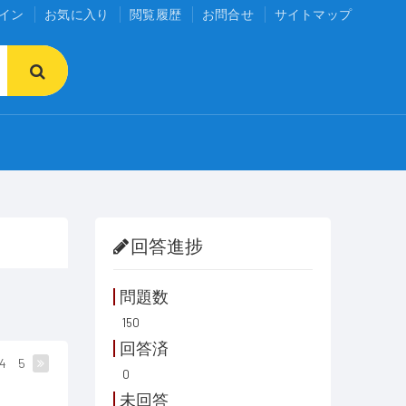
イン
お気に入り
閲覧履歴
お問合せ
サイトマップ
回答進捗
問題数
150
回答済
4
5
0
未回答