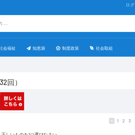
ログ
社会福祉
知恵袋
制度政策
社会取組
32回）
1
2
3
正しいものを1つ選びなさい。