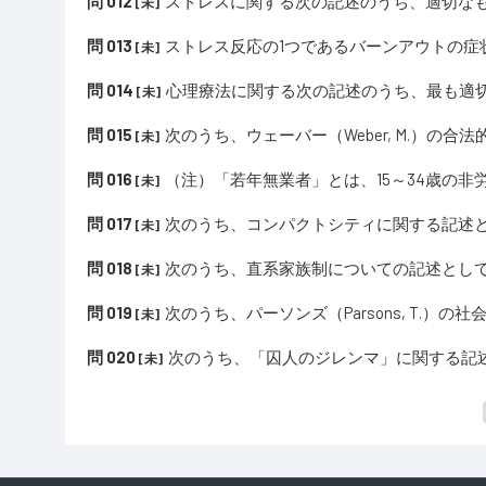
問 012
ストレスに関する次の記述のうち、適切なも
[未]
問 013
ストレス反応の1つであるバーンアウトの症
[未]
問 014
心理療法に関する次の記述のうち、最も適切
[未]
問 015
次のうち、ウェーバー（Weber, M.）の
[未]
問 016
（注）「若年無業者」とは、15～34歳の
[未]
問 017
次のうち、コンパクトシティに関する記述と
[未]
問 018
次のうち、直系家族制についての記述として
[未]
問 019
次のうち、パーソンズ（Parsons, T.）
[未]
問 020
次のうち、「囚人のジレンマ」に関する記
[未]