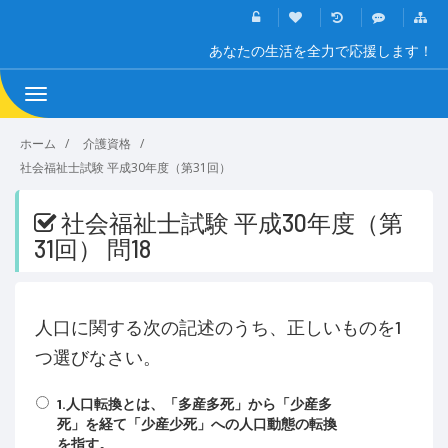
あなたの生活を全力で応援します！
Toggle
navigation
ホーム
介護資格
社会福祉士試験 平成30年度（第31回）
社会福祉士試験 平成30年度（第
31回） 問18
人口に関する次の記述のうち、正しいものを1
つ選びなさい。
1.人口転換とは、「多産多死」から「少産多
死」を経て「少産少死」への人口動態の転換
を指す。