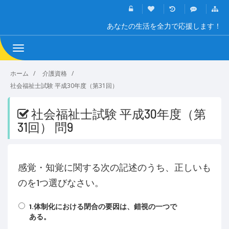
あなたの生活を全力で応援します！
Toggle
navigation
ホーム
介護資格
社会福祉士試験 平成30年度（第31回）
社会福祉士試験 平成30年度（第
31回） 問9
感覚・知覚に関する次の記述のうち、正しいも
のを1つ選びなさい。
1.体制化における閉合の要因は、錯視の一つで
ある。