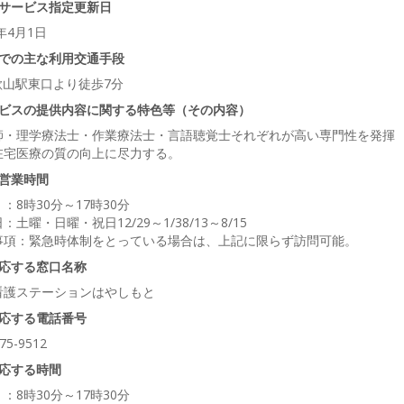
サービス指定更新日
2年4月1日
での主な利用交通手段
歌山駅東口より徒歩7分
ビスの提供内容に関する特色等（その内容）
師・理学療法士・作業療法士・言語聴覚士それぞれが高い専門性を発揮
在宅医療の質の向上に尽力する。
営業時間
：8時30分～17時30分
：土曜・日曜・祝日12/29～1/38/13～8/15
事項：緊急時体制をとっている場合は、上記に限らず訪問可能。
応する窓口名称
看護ステーションはやしもと
応する電話番号
75-9512
応する時間
：8時30分～17時30分