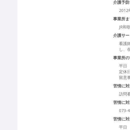
介護予防
201
事業所ま
JR和
介護サー
看護
し、
事業所の
平日 
定休日
留意
苦情に対
訪問
苦情に対
073-4
苦情に対
平日 