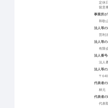
定休日
留意
事業所が
和歌
法人等の
営利
法人等の
有限会
法人番号
法人
法人等の
〒64
代表者の
林元
代表者の
代表