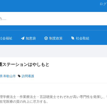
ログ
社会福祉
知恵袋
制度政策
社会取組
護ステーションはやしもと
県 和歌山市
訪問看護
理学療法士・作業療法士・言語聴覚士それぞれが高い専門性を発揮し、
在宅医療の質の向上に尽力する。