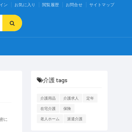
イン
お気に入り
閲覧履歴
お問合せ
サイトマップ
介護 tags
介護用品
介護求人
定年
在宅介護
保険
密に
老人ホーム
派遣介護