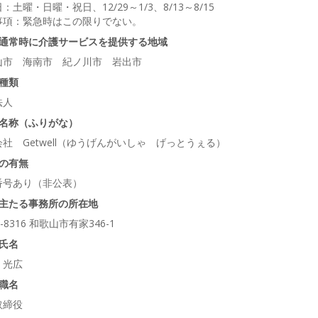
：土曜・日曜・祝日、12/29～1/3、8/13～8/15
事項：緊急時はこの限りでない。
通常時に介護サービスを提供する地域
山市 海南市 紀ノ川市 岩出市
種類
法人
名称（ふりがな）
社 Getwell（ゆうげんがいしゃ げっとうぇる）
の有無
番号あり（非公表）
主たる事務所の所在地
0-8316 和歌山市有家346-1
氏名
 光広
職名
取締役