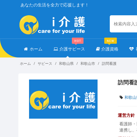
あなたの生活を全力で応援します！
HOT
NEW
ホーム
介護サビース
介護資格
ホーム
サビース
和歌山県
和歌山市
訪問看護
訪問看
和歌山
運営方針
看護師・
連携し、