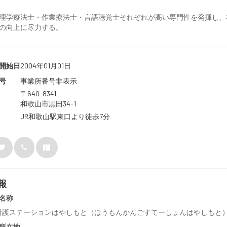
理学療法士・作業療法士・言語聴覚士それぞれが高い専門性を発揮し、
の向上に尽力する。
開始日
2004年01月01日
号
事業所番号非表示
〒640-8341
和歌山市黒田34-1
JR和歌山駅東口より徒歩7分
報
名称
看護ステーションはやしもと（ほうもんかんごすてーしょんはやしもと
所在地