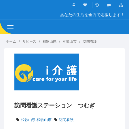
あなたの生活を全力で応援します！
Toggle
navigation
ホーム
サビース
和歌山県
和歌山市
訪問看護
訪問看護ステーション つむぎ
和歌山県 和歌山市
訪問看護