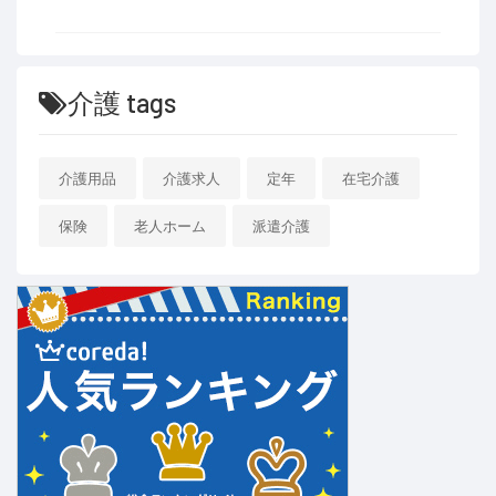
介護 tags
介護用品
介護求人
定年
在宅介護
保険
老人ホーム
派遣介護