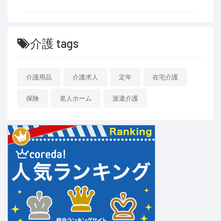
介護 tags
介護用品
介護求人
定年
在宅介護
保険
老人ホーム
派遣介護