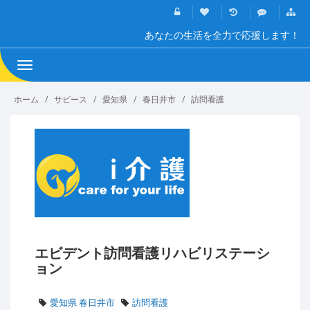
あなたの生活を全力で応援します！
Toggle
navigation
ホーム
サビース
愛知県
春日井市
訪問看護
エビデント訪問看護リハビリステーシ
ョン
愛知県 春日井市
訪問看護