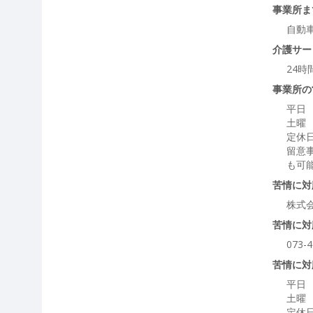
事業所ま
自動
介護サー
24時
事業所の
平日 
土曜 
定休
留意
も可
苦情に対
株式
苦情に対
073-4
苦情に対
平日 
土曜 
定休