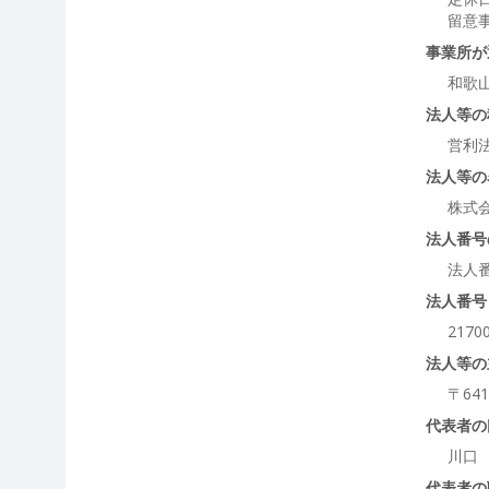
留意
事業所が
和歌
法人等の
営利
法人等の
株式
法人番号
法人
法人番号
2170
法人等の
〒64
代表者の
川口
代表者の