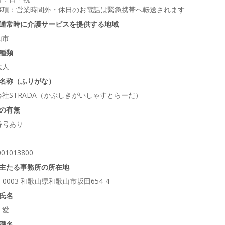
事項：営業時間外・休日のお電話は緊急携帯へ転送されます
通常時に介護サービスを提供する地域
山市
種類
法人
名称（ふりがな）
会社STRADA（かぶしきがいしゃすとらーだ）
の有無
番号あり
001013800
主たる事務所の所在地
1-0003 和歌山県和歌山市坂田654-4
氏名
 愛
職名