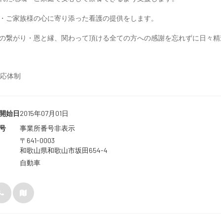
・ご家族様の心に寄り添った看護の提供をします。
の繋がり・恩と縁、関わって頂ける全ての方への感謝を忘れずに日々精
対応体制
開始日
2015年07月01日
号
事業所番号非表示
〒641-0003
和歌山県和歌山市坂田654-4
自動車