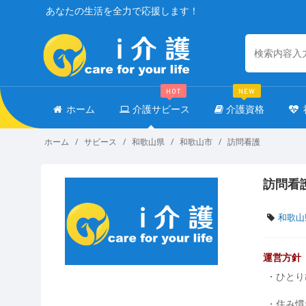
あなたの生活を全力で応援します！
HOT
NEW
ホーム
介護サビース
介護資格
ホーム
サビース
和歌山県
和歌山市
訪問看護
訪問看
和歌山
運営方針
・ひとり
・住み慣