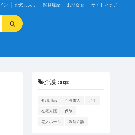
イン
お気に入り
閲覧履歴
お問合せ
サイトマップ
介護 tags
介護用品
介護求人
定年
在宅介護
保険
老人ホーム
派遣介護