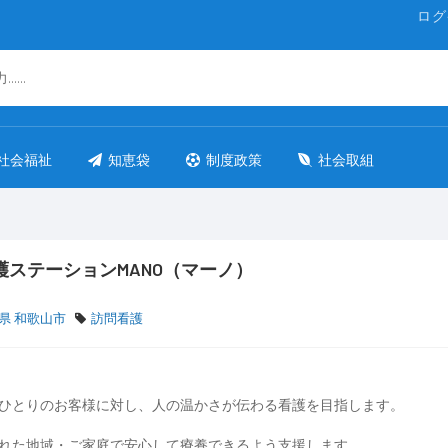
ログ
社会福祉
知恵袋
制度政策
社会取組
護ステーションMANO（マーノ）
県 和歌山市
訪問看護
ひとりのお客様に対し、人の温かさが伝わる看護を目指します。
れた地域・ご家庭で安心して療養できるよう支援します。