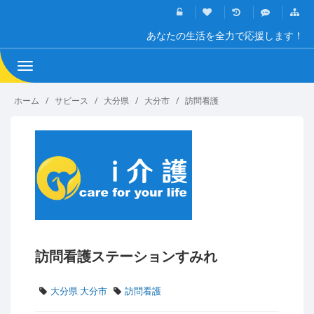
あなたの生活を全力で応援します！
Toggle
navigation
ホーム
サビース
大分県
大分市
訪問看護
訪問看護ステーションすみれ
大分県 大分市
訪問看護