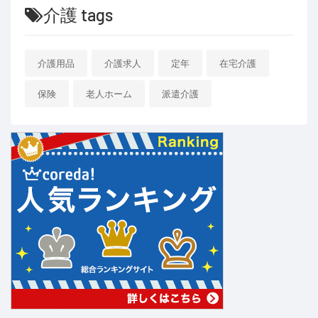
介護 tags
介護用品
介護求人
定年
在宅介護
保険
老人ホーム
派遣介護