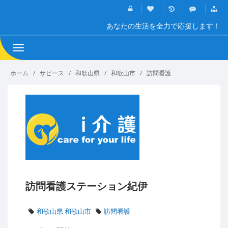
あなたの生活を全力で応援します！
Toggle
navigation
ホーム
サビース
和歌山県
和歌山市
訪問看護
訪問看護ステーション紀伊
和歌山県 和歌山市
訪問看護