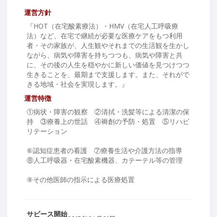
運営方針
『HOT（在宅酸素療法）・HMV（在宅人工呼吸療
法）など、在宅で継続が必要な医療ケアをもつ利用
者・その家族が、人生観やそれまでの生活観を生かし
ながら、病気や障害を持ちつつも、病気や障害と共
に、その後の人生を穏やかに新しい価値を見つけつつ
生きることを、最期まで支援します。また、それがで
きる地域・社会を実現します。』
運営特徴
①病状・障害の観察 ②清拭・洗髪等による清潔の保
持 ③療養上の世話 ④褥創の予防・処置 ⑤リハビ
リテーション
⑥認知症患者の看護 ⑦療養生活や介護方法の指導
⑧人工呼吸器・在宅酸素機器、カテーテル等の管理
⑨その他医師の指示による医療処置
サビース開始