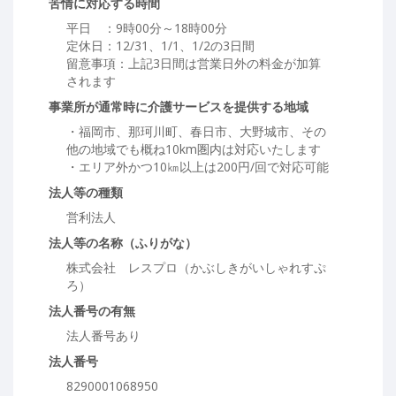
苦情に対応する時間
平日 ：9時00分～18時00分
定休日：12/31、1/1、1/2の3日間
留意事項：上記3日間は営業日外の料金が加算
されます
事業所が通常時に介護サービスを提供する地域
・福岡市、那珂川町、春日市、大野城市、その
他の地域でも概ね10km圏内は対応いたします
・エリア外かつ10㎞以上は200円/回で対応可能
法人等の種類
営利法人
法人等の名称（ふりがな）
株式会社 レスプロ（かぶしきがいしゃれすぷ
ろ）
法人番号の有無
法人番号あり
法人番号
8290001068950