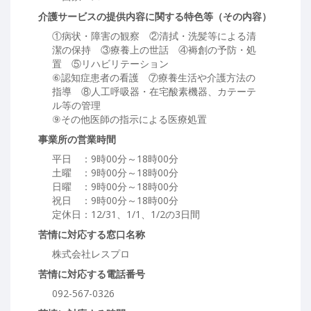
介護サービスの提供内容に関する特色等（その内容）
①病状・障害の観察 ②清拭・洗髪等による清
潔の保持 ③療養上の世話 ④褥創の予防・処
置 ⑤リハビリテーション
⑥認知症患者の看護 ⑦療養生活や介護方法の
指導 ⑧人工呼吸器・在宅酸素機器、カテーテ
ル等の管理
⑨その他医師の指示による医療処置
事業所の営業時間
平日 ：9時00分～18時00分
土曜 ：9時00分～18時00分
日曜 ：9時00分～18時00分
祝日 ：9時00分～18時00分
定休日：12/31、1/1、1/2の3日間
苦情に対応する窓口名称
株式会社レスプロ
苦情に対応する電話番号
092-567-0326