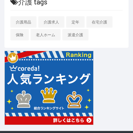
介護 tags
介護用品
介護求人
定年
在宅介護
保険
老人ホーム
派遣介護