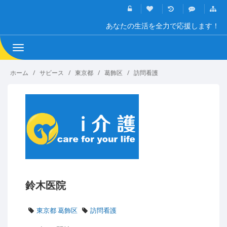
あなたの生活を全力で応援します！
Toggle
navigation
ホーム
サビース
東京都
葛飾区
訪問看護
鈴木医院
東京都 葛飾区
訪問看護