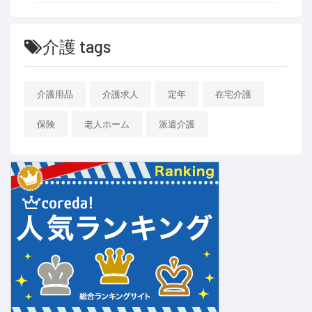
介護 tags
介護用品
介護求人
定年
在宅介護
保険
老人ホーム
派遣介護