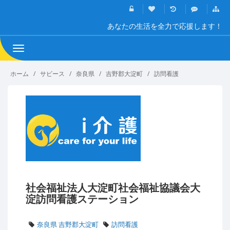
あなたの生活を全力で応援します！
Toggle
navigation
ホーム
サビース
奈良県
吉野郡大淀町
訪問看護
社会福祉法人大淀町社会福祉協議会大
淀訪問看護ステーション
奈良県 吉野郡大淀町
訪問看護