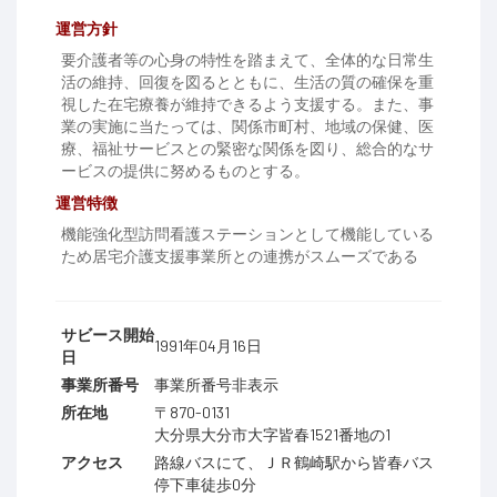
運営方針
要介護者等の心身の特性を踏まえて、全体的な日常生
活の維持、回復を図るとともに、生活の質の確保を重
視した在宅療養が維持できるよう支援する。また、事
業の実施に当たっては、関係市町村、地域の保健、医
療、福祉サービスとの緊密な関係を図り、総合的なサ
ービスの提供に努めるものとする。
運営特徴
機能強化型訪問看護ステーションとして機能している
ため居宅介護支援事業所との連携がスムーズである
サビース開始
1991年04月16日
日
事業所番号
事業所番号非表示
所在地
〒870-0131
大分県大分市大字皆春1521番地の1
アクセス
路線バスにて、ＪＲ鶴崎駅から皆春バス
停下車徒歩0分