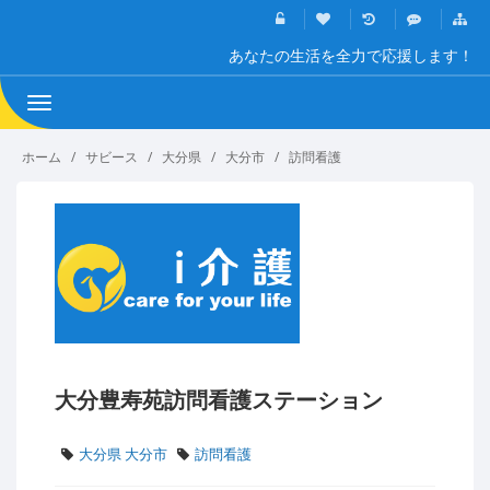
あなたの生活を全力で応援します！
Toggle
navigation
ホーム
サビース
大分県
大分市
訪問看護
大分豊寿苑訪問看護ステーション
大分県 大分市
訪問看護