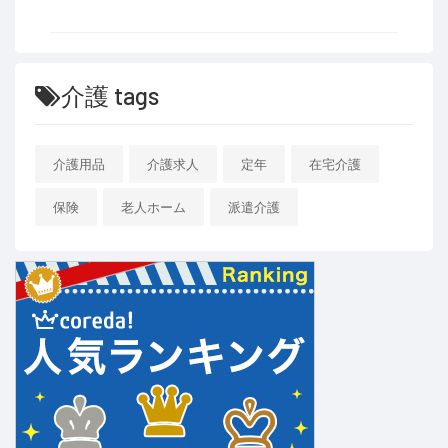
介護 tags
介護用品
介護求人
定年
在宅介護
保険
老人ホーム
派遣介護