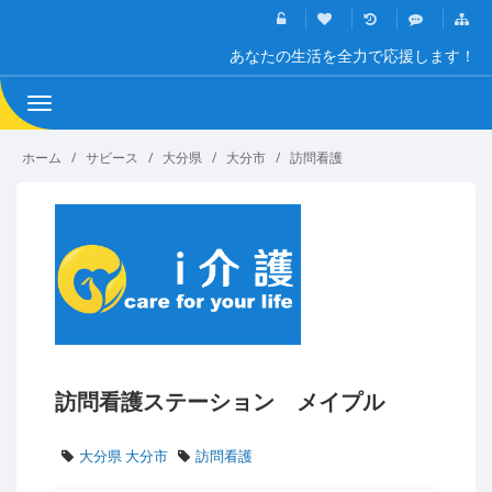
あなたの生活を全力で応援します！
Toggle
navigation
ホーム
サビース
大分県
大分市
訪問看護
訪問看護ステーション メイプル
大分県 大分市
訪問看護