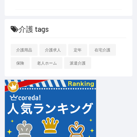
介護 tags
介護用品
介護求人
定年
在宅介護
保険
老人ホーム
派遣介護