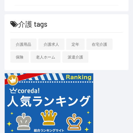
介護 tags
介護用品
介護求人
定年
在宅介護
保険
老人ホーム
派遣介護