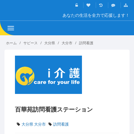
あなたの生活を全力で応援します！
Toggle
navigation
ホーム
サビース
大分県
大分市
訪問看護
百華苑訪問看護ステーション
大分県 大分市
訪問看護