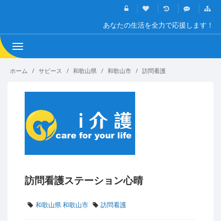
あなたの生活を全力で応援します！
Toggle
navigation
ホーム
サビース
和歌山県
和歌山市
訪問看護
訪問看護ステーション心晴
和歌山県 和歌山市
訪問看護