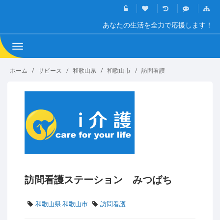
あなたの生活を全力で応援します！
Toggle
navigation
ホーム
サビース
和歌山県
和歌山市
訪問看護
訪問看護ステーション みつばち
和歌山県 和歌山市
訪問看護