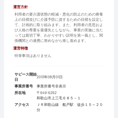
運営方針
利用者の要介護状態の軽減・悪化の防止のための療養
上の目標並びに介護予防に資するための目標を設定し
て、計画的に取り組みます。また、利用者の意思およ
び人格の尊重を最優先としながら、事業の実施に当た
っては親切丁寧、わかりやすい説明を第一義とし、関
係機関との連携に努めながら推し進めます。
運営特徴
特筆事項はありません
サビース開始
2013年08月01日
日
事業所番号
事業所番号非表示
所在地
〒649-6262
和歌山市上三毛６８５－１
アクセス
ＪＲ和歌山線 船戸駅 徒歩１５～２０
分