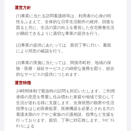
運営方針
(1)事業に当たる訪問看護師等は、利用者の心身の特
性をふまえて、全体的な日常生活動作の維持、回復を
図ると共に、生活の質の向上を重視した在宅療養生活
が継続できるように適切な事業の提供を行う。
(2)事業の提供にあたっては、親切丁寧に行い、書面
により同意の確認を行う。
(3)事業の実施に当たっては、関係市町村、地域の保
険・医療・福祉サービスとの綿密な連携を図り、総合
的なサービスの提供につとめます。
運営特徴
24時間体制で緊急時の訪問も対応いたします。ご利用
者様の意思を尊重し住み慣れた家庭や地域で安心して
生活が送れる様に支援します。全身状態の観察や生活
指導をはじめ医療処置、医療機器を必要とされる方の
看護末期のケアやご家族の介護相談、指導など支援を
行っております。親切、丁寧に対応致します。ﾘﾊﾋﾞﾘｽ
ﾀｯﾌによる