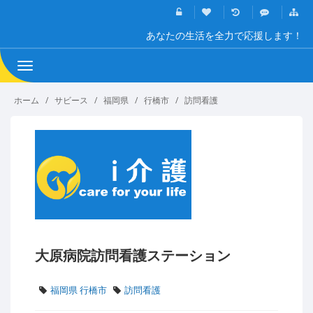
あなたの生活を全力で応援します！
Toggle
navigation
ホーム
サビース
福岡県
行橋市
訪問看護
大原病院訪問看護ステーション
福岡県 行橋市
訪問看護