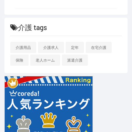
介護 tags
介護用品
介護求人
定年
在宅介護
保険
老人ホーム
派遣介護