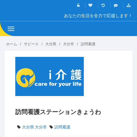
あなたの生活を全力で応援します！
Toggle
navigation
ホーム
サビース
大分県
大分市
訪問看護
訪問看護ステーションきょうわ
大分県 大分市
訪問看護