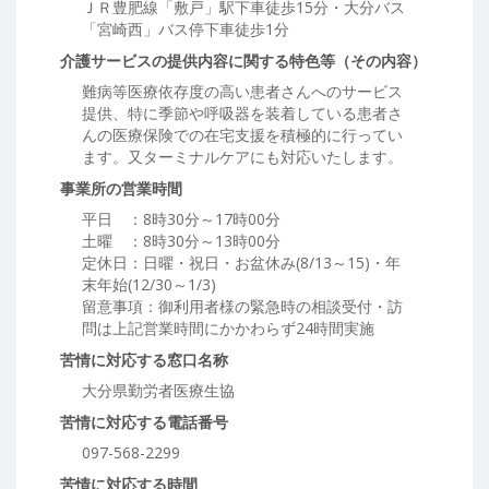
ＪＲ豊肥線「敷戸」駅下車徒歩15分・大分バス
「宮崎西」バス停下車徒歩1分
介護サービスの提供内容に関する特色等（その内容）
難病等医療依存度の高い患者さんへのサービス
提供、特に季節や呼吸器を装着している患者さ
んの医療保険での在宅支援を積極的に行ってい
ます。又ターミナルケアにも対応いたします。
事業所の営業時間
平日 ：8時30分～17時00分
土曜 ：8時30分～13時00分
定休日：日曜・祝日・お盆休み(8/13～15)・年
末年始(12/30～1/3)
留意事項：御利用者様の緊急時の相談受付・訪
問は上記営業時間にかかわらず24時間実施
苦情に対応する窓口名称
大分県勤労者医療生協
苦情に対応する電話番号
097-568-2299
苦情に対応する時間