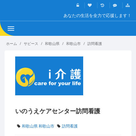
あなたの生活を全力で応援します！
Toggle
navigation
ホーム
サビース
和歌山県
和歌山市
訪問看護
いのうえケアセンター訪問看護
和歌山県 和歌山市
訪問看護