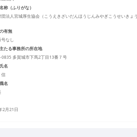
名称（ふりがな）
財団法人宮城厚生協会（こうえきざいだんほうじんみやぎこうせいきょ
）
の有無
番号なし
主たる事務所の所在地
5-0835 多賀城市下馬2丁目13番７号
氏名
 信
職名
長
0年2月21日