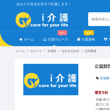
あなたの生活を全力で応援します！
HOT
NEW
ホーム
介護サビース
介護資格
ホーム
サビース
宮城県
仙台市太白区
訪問看護
公益財
宮城県
運営方針
高齢者の
能力に応
の機能維