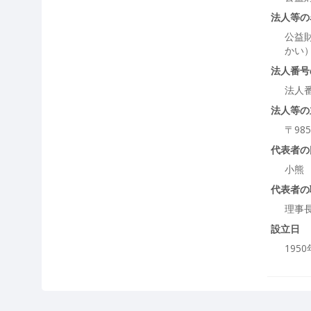
法人等の
公益
かい
法人番号
法人
法人等の
〒98
代表者の
小熊
代表者の
理事
設立日
195