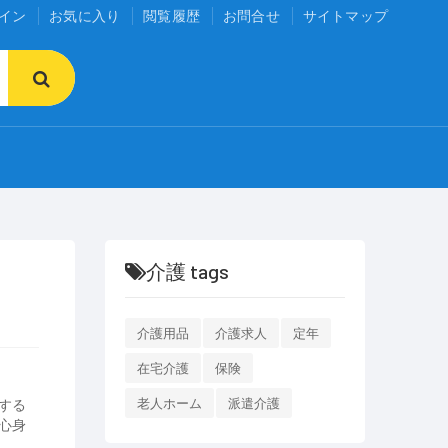
イン
お気に入り
閲覧履歴
お問合せ
サイトマップ
介護 tags
介護用品
介護求人
定年
在宅介護
保険
する
老人ホーム
派遣介護
心身