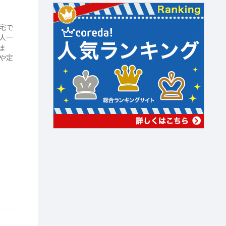
宅で
人一
ま
や定