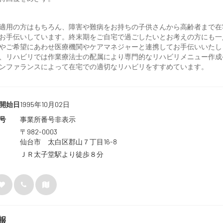
適用の方はもちろん、障害や難病をお持ちの子供さんから高齢者まで在
お手伝いしています。終末期をご自宅で過ごしたいとお考えの方にも一
やご希望にあわせ医療機関やケアマネジャーと連携してお手伝いいたし
、リハビリでは作業療法士の配属により専門的なリハビリメニュー作成
ンファランスによって在宅での適切なリハビリをすすめています。
開始日
1995年10月02日
号
事業所番号非表示
〒982-0003
仙台市 太白区郡山７丁目16-8
ＪＲ太子堂駅より徒歩８分
報