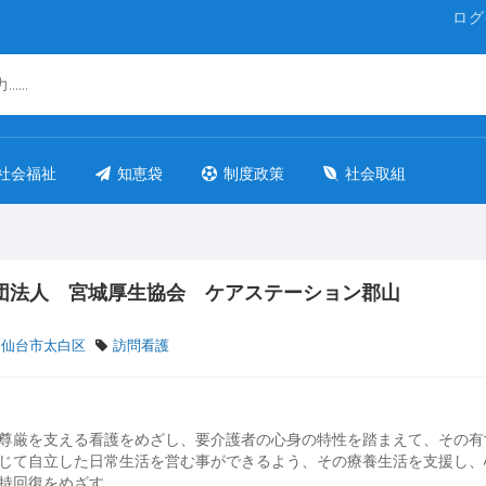
ログ
社会福祉
知恵袋
制度政策
社会取組
団法人 宮城厚生協会 ケアステーション郡山
 仙台市太白区
訪問看護
尊厳を支える看護をめざし、要介護者の心身の特性を踏まえて、その有
じて自立した日常生活を営む事ができるよう、その療養生活を支援し、
持回復をめざす。