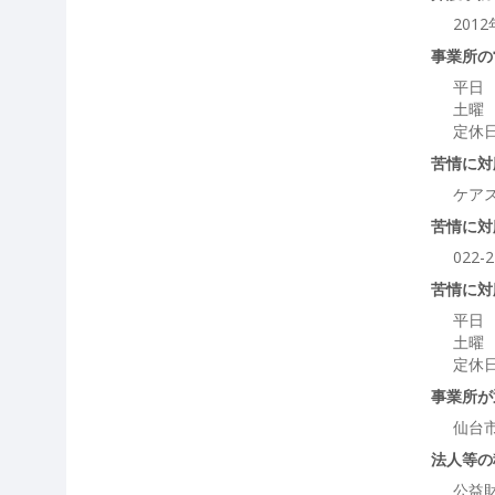
201
事業所の
平日 
土曜 
定休
苦情に対
ケア
苦情に対
022-2
苦情に対
平日 
土曜 
定休
事業所が
仙台
法人等の
公益