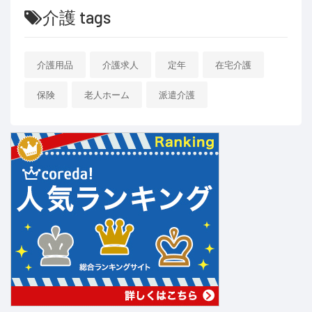
介護 tags
介護用品
介護求人
定年
在宅介護
保険
老人ホーム
派遣介護