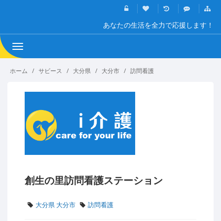
あなたの生活を全力で応援します！
Toggle
navigation
ホーム
サビース
大分県
大分市
訪問看護
創生の里訪問看護ステーション
大分県 大分市
訪問看護