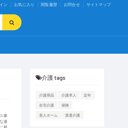
イン
お気に入り
閲覧履歴
お問合せ
サイトマップ
介護 tags
介護用品
介護求人
定年
在宅介護
保険
ス事
老人ホーム
派遣介護
な連
に努