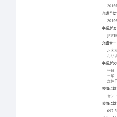
201
介護予防
201
事業所ま
JR古
介護サー
お客
おり
事業所の
平日 
土曜 
定休
苦情に対
セン
苦情に対
097-5