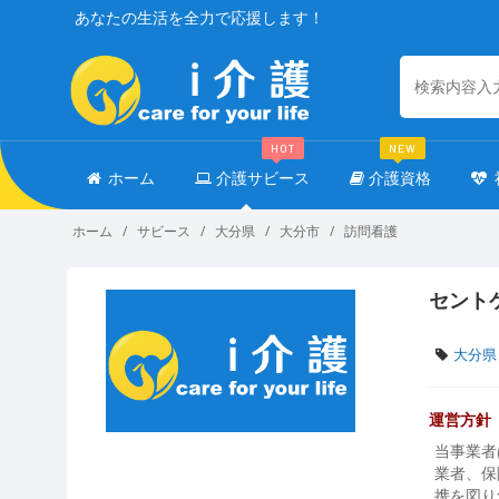
あなたの生活を全力で応援します！
HOT
NEW
ホーム
介護サビース
介護資格
ホーム
サビース
大分県
大分市
訪問看護
セント
大分県
運営方針
当事業者
業者、保
携を図り