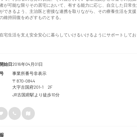
者が可能な限りその居宅において、有する能力に応じ、自立した日常生
ができるよう、主治医と密接な連携を取りながら、その療養生活を支援
の維持回復をめざすものとする。
在宅生活を支え安全安心に暮らしていけるいけるようにサポートしてお
開始日
2016年04月01日
号
事業所番号非表示
〒870-0844
大字古国府201-1 2F
JR古国府駅より徒歩10分
報