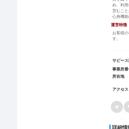
め、利用
営むこと
心身機能
運営特徴
お客様の
す。
サビース
事業所番
所在地
アクセス
詳細情