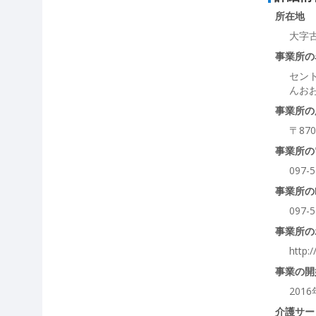
所在地
大字古
事業所の
セン
んお
事業所の
〒870
事業所の
097-5
事業所の
097-5
事業所の
http:
事業の開
201
介護サー