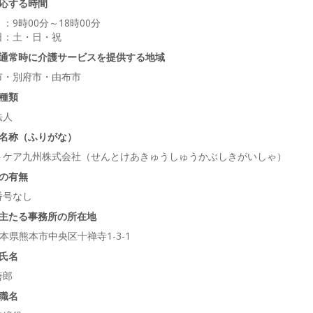
応する時間
：9時00分～18時00分
日：土・日・祝
通常時に介護サービスを提供する地域
市・別府市・由布市
種類
法人
名称（ふりがな）
トケア九州株式会社（せんとけあきゅうしゅうかぶしきがいしゃ）
の有無
番号なし
主たる事務所の所在地
熊本県熊本市中央区十禅寺1-3-1
氏名
善郎
職名