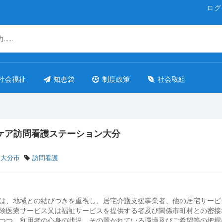
ログ
社会福祉
知恵袋
制度政策
社会取組
ケア訪問看護ステーション大分
 大分市
訪問看護
は、地域との結びつきを重視し、居宅介護支援事業者、他の居宅サービ
険医療サービス又は福祉サービスを提供する者及び関係市町村との密接
つつ、利用者の心身の状況、その置かれている環境及びご希望等の把握