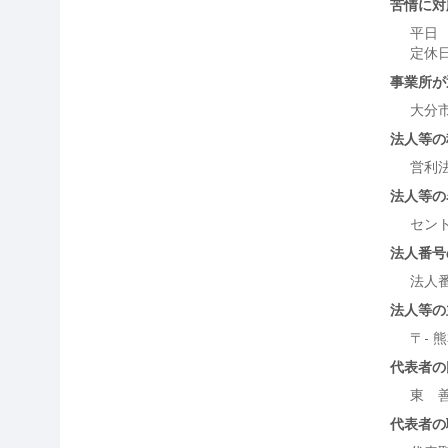
苦情に対
平日 
定休
事業所が
大分
法人等の
営利
法人等の
セン
法人番号
法人
法人等の
〒- 
代表者の
東 
代表者の