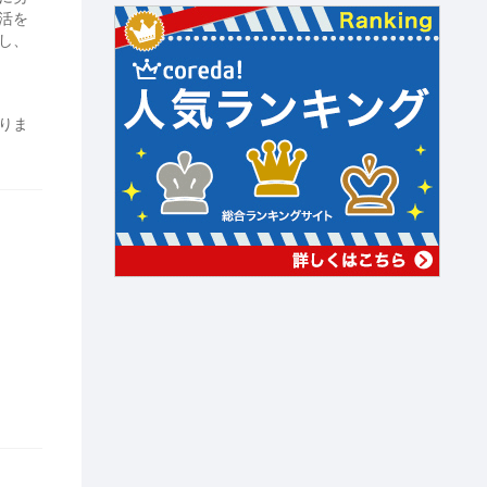
活を
し、
りま