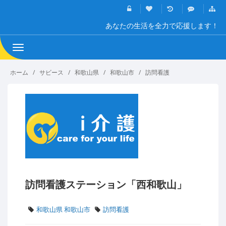
あなたの生活を全力で応援します！
Toggle
navigation
ホーム
サビース
和歌山県
和歌山市
訪問看護
訪問看護ステーション「西和歌山」
和歌山県 和歌山市
訪問看護