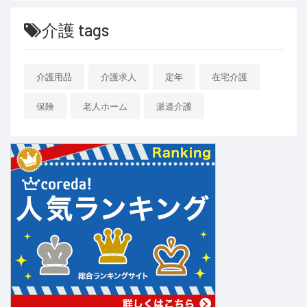
介護 tags
介護用品
介護求人
定年
在宅介護
保険
老人ホーム
派遣介護